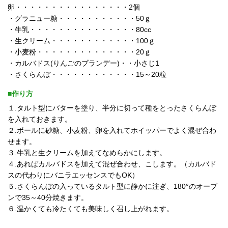
卵・・・・・・・・・・・・・・・・2個
・グラニュー糖・・・・・・・・・・・50ｇ
・牛乳・・・・・・・・・・・・・・・80cc
・生クリーム・・・・・・・・・・・・100ｇ
・小麦粉・・・・・・・・・・・・・・20ｇ
・カルバドス(りんごのブランデー)・・小さじ1
・さくらんぼ・・・・・・・・・・・・15～20粒
■作り方
１.タルト型にバターを塗り、半分に切って種をとったさくらんぼ
を入れておきます。
２.ボールに砂糖、小麦粉、卵を入れてホイッパーでよく混ぜ合わ
せます。
３.牛乳と生クリームを加えてなめらかにします。
４.あればカルバドスを加えて混ぜ合わせ、こします。（カルバド
スの代わりにバニラエッセンスでもOK）
５.さくらんぼの入っているタルト型に静かに注ぎ、180°のオーブ
ンで35～40分焼きます。
６.温かくても冷たくても美味しく召し上がれます。