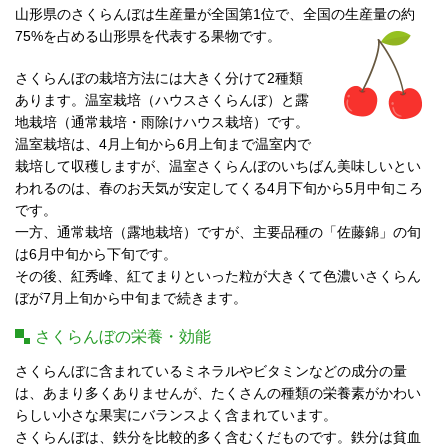
ご担当者様へ
山形県のさくらんぼは生産量が全国第1位で、全国の生産量の約
75%を占める山形県を代表する果物です。
ホーム
サイトマップ
アクセス
採用情報
さくらんぼの栽培方法には大きく分けて2種類
あります。温室栽培（ハウスさくらんぼ）と露
地栽培（通常栽培・雨除けハウス栽培）です。
温室栽培は、4月上旬から6月上旬まで温室内で
栽培して収穫しますが、温室さくらんぼのいちばん美味しいとい
われるのは、春のお天気が安定してくる4月下旬から5月中旬ころ
です。
一方、通常栽培（露地栽培）ですが、主要品種の「佐藤錦」の旬
は6月中旬から下旬です。
その後、紅秀峰、紅てまりといった粒が大きくて色濃いさくらん
ぼが7月上旬から中旬まで続きます。
さくらんぼの栄養・効能
さくらんぼに含まれているミネラルやビタミンなどの成分の量
は、あまり多くありませんが、たくさんの種類の栄養素がかわい
らしい小さな果実にバランスよく含まれています。
さくらんぼは、鉄分を比較的多く含むくだものです。鉄分は貧血