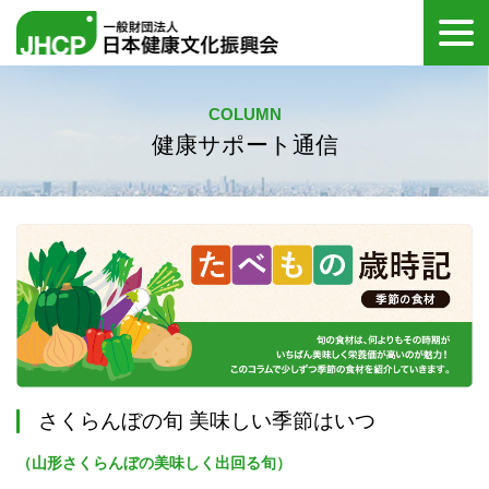
全国健診代行
COLUMN
健康サポート通信
保健指導
メンタルヘルス
健康教育
当会について
健康管理のご担当者様へ
受診者の方へ
さくらんぼの旬 美味しい季節はいつ
（山形さくらんぼの美味しく出回る旬）
医療機関の健康診断
医療専門職の方へ