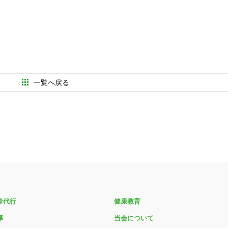
一覧へ戻る
診代行
健康教育
導
当会について