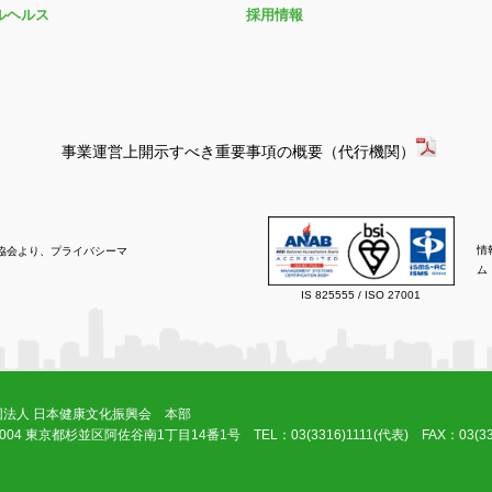
ルヘルス
採用情報
事業運営上開示すべき重要事項の概要（代行機関）
情
協会より、プライバシーマ
ム
IS 825555 / ISO 27001
団法人 日本健康文化振興会 本部
-0004 東京都杉並区阿佐谷南1丁目14番1号
TEL：03(3316)1111(代表) FAX：03(33