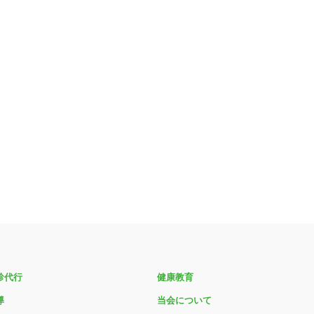
診代行
健康教育
導
当会について