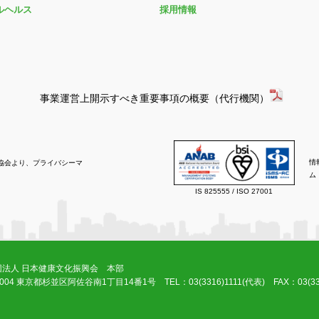
ルヘルス
採用情報
事業運営上開示すべき重要事項の概要（代行機関）
情
協会より、プライバシーマ
ム
IS 825555 / ISO 27001
団法人 日本健康文化振興会 本部
-0004 東京都杉並区阿佐谷南1丁目14番1号
TEL：03(3316)1111(代表) FAX：03(33